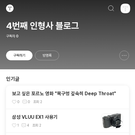
검색하기
티스토리
4번째 인형사 블로그
구독자
0
구독하기
방명록
신고하기 레이어
열기
인기글
보고 싶은 포르노 영화 "목구멍 깊숙히 Deep Throat"
0
0
조회
2
삼성 VLUU EX1 사용기
1
4
조회
2