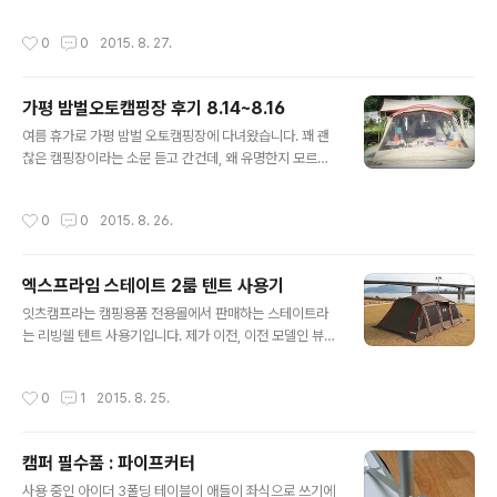
m3-06 + nut-m03http://storefa..
타프 긴변 타프 짧은변 메인폴대 길이 사이드 폴대 가로 세로 550 440 240 180 5
38 440 550 440 240 170 532 440 550 440 270 180 520 440 550 4
작성시간
0
0
2015. 8. 27.
40 270 170 512 440 500 440 240 180 485 440 500 440 240 170 46
7 440 500 400 240 180 485 400 400 400 240 180 382 400
가평 밤벌오토캠핑장 후기 8.14~8.16
글 내용
여름 휴가로 가평 밤벌 오토캠핑장에 다녀왔습니다. 꽤 괜
찮은 캠핑장이라는 소문 듣고 간건데, 왜 유명한지 모르겠
더군요.유명산에 있어서 유명한가? 화장실은 3칸, 샤워실
과 같이 쓰는데 샤워실 물이 바닥으로 흘러 나와 물이 마를
작성시간
0
0
2015. 8. 26.
새가 없고 화장실도 많지 않아 항상 붐비고... 앞에 계곡은
뭐 별다를 거 없고 가족단위 단체캠퍼들이 많더군요. 사이
트별 4명 기본에 1명당 만원 추가인데 한 2~3가족이 한
엑스프라임 스테이트 2룸 텐트 사용기
타프 아래에서 바글바글 거리고 밤이면 불꽃놀이가 볼만합
글 내용
니다. 불꽃축제 때도 그렇게 오랫동안 불꽃을 쏘지는 않을
잇츠캠프라는 캠핑용품 전용몰에서 판매하는 스테이트라
거에요. 불꽃은 옆에 캠핑장에서 쏜 거 같은데 가까워서...
는 리빙쉘 텐트 사용기입니다. 제가 이전, 이전 모델인 뷰티
모기는 없는거 같습니다. 철수 할 때 직원분이 제 데크에 앉
아라라는 텐트를 사용 중인데, 현재에는 스테이트로 모델
아서 편하게 담배를 피시더군요. 좀 어이 없었습니다. 수고
명이 변경되었기에 스테이트 사용기로 올립니다. 제가 리
작성시간
0
1
2015. 8. 25.
하시는 분이라 별 말 안했는..
빙쉘을 고르며 정한 몇가지 조건입니다. 1. 혼자서 치기에
부담이 없을 것 2. 가능하면 여름에도 쓸 수 있을 것 3. 최
대 크기가 6m x 4m일 것 1. 리빙쉘을 포함한 모든 텐트는
캠퍼 필수품 : 파이프커터
혼자서 칠 수 있어야 한다고 저는 생각합니다. 왜냐하면 항
글 내용
상 저 혼자치기 때문이죠 (털썩....) ㅠㅠ 내일도 중랑캠핑숲
사용 중인 아이더 3폴딩 테이블이 애들이 좌식으로 쓰기에