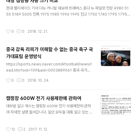
대형 캠핑용 차량 크기 비교
글 내용
현대 팰리세이드 기아 더뉴 카니발 쉐보레 트래버스 혼다 뉴 파일럿 전장 4980 51
55 5189 5005 전폭 1975 1985 1996 1995 전고 1750 1740 1795 1795
축거 2900 3060 3071 공차중량 2030 ? 1978 1950
작성시간
0
0
2018. 12. 21.
중국 감독 리피가 이해할 수 없는 중국 축구 국
가대표팀 운영방식
글 내용
https://sports.news.naver.com/kfootball/news/r
ead.nhn?oid=109&aid=0003889061 중국 국가대
표팀 감독 리피가 중국 축협의 이상한 운영 방식을 무척 싫
작성시간
0
0
2018. 10. 24.
어한다고 합니다. 축협에서도 다른 새 감독을 찾고 있다고
하네요. 최근 성적도 똥망이었으니 뭐 그러려니 합니다. 화
상 모닝포스트는 "2년 동안 중국 스포츠계는 국가 대표팀
캠핑장 600W 전기 사용제한에 관하여
의 운영 방식에 큰 변화를 보였다. 농구 대표팀을 시작으로
글 내용
대부분 알고 계시는 캠핑장 600W 전기 사용제한에 관하
축구에서도 2개의 상시팀을 구성해 꾸리고 있다"고 설명했
여 자세한 설명 들어갑니다. 일단 모두들 대충 알고 있는 캠
다. 이어 "여러 가지 징후에서 보이듯 국가 대표팀에서 일
핑장의 600W 전기사용 제한은 최순시리 그 XXX의 입김
부 새로운 모델이 나타나고 있다. CFA는 U-25세 이하 선
이 매우 쎄게 작용하고, 조윤선이 수장으로 있던 문화체육
수 55명으로 훈련 캠프를 형성해서 아시안컵 대비를 위해
작성시간
12
2
2017. 11. 12.
관광부에서 2016년 4월부터 시행에 들어간 "야영장업 등
군사 훈련을 받게하고 있다. 이전까지는 국가대표..
록업무 처리 지침"을 법적 근거로 삼고 있습니다. 원본 보