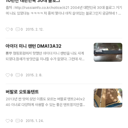
10년전 대한민국 30대 블로그
텐트 바닥밑으로 물이 엄청 흘렀는데 텐트 내부로는 물이
글 내용
스며들지 않았습니다. 별도의 방수포는 필요 없을 것 같습
출처 : http://russiainfo.co.kr/notice/621 2004년 대한민국 30대 블로그 거기
니다. 3. 방수 텐트 스펙에 600ml 방수라고 되어있는데
에 나도 있었다능 ㅋㅋㅋㅋ 저 중에 몇이나 아직 살아있는 블로그인지 궁금하네 1 ht
플라이 뿐 아니라 이너도 같은 방수 성능인 것 같습니다. 타
tp://hochan.net/ 2 http://interlude.pe.kr/tt/index.php 3 http://readme.o
프 밑에 있어서 폭우시 정확한 테스트는 안되었지만 방수
r.kr/ 4 http://www.likejazz.com/ 5 http://xenix.egloos.com 6 http://ph
작성시간
0
0
2015. 2. 12.
가 안되면 흩뿌려진 폭우에 ..
p.chol.com/~ppk314/tt/index.php 7 http://cometpark.egloos.com 8 h
ttp://golbin.net/tt/index.php 9 http://erehwon.egloos.com 10 http://w
ww.hof.pe.kr/b..
아이더 미니 랜턴 DMA13A32
글 내용
뽐뿌 캠핑포럼에서 핫했던 아이더 미니 랜턴을 나도 사게
되었다.참새가 방앗간을 지나칠 수가 없었다. 그런데 사놓
고 보니 이 미니 가스랜턴은 이소가스용.내가 사용하는 대
부분의 가스는 길쭉이.호환이 되지 않는다. 갖고 있는 젠더
작성시간
0
0
2015. 2. 8.
로 연결을 하면 되지만 길쭉이 위에 랜턴을 올리면 너무 불
안할 것 같다.사실 이게 이유는 아니고 랜턴폴을 검색하다
가 우연히 발견한 "삼발이 가스 어댑터"이것이 있으면 길쭉
버팔로 오토돔텐트
이 가스로도 랜턴을 안전하게 쓸 수 있을 것만 같은 생각이
글 내용
무럭무럭 들었다. 결국 참지 못하고 주문랜턴폴은 같은 판
2013년 싼 맛에 샀던 이름도 모르는 버팔로 텐트240x2
매자의 사네가라는 저렴이로 주문 사네가 랜턴폴이름이 재
40 이너로 다양하게 사용할 수 있는 좋은 텐트였지만결국
밌다. 그런데 케이스의 마감은 그다지 좋지 않다. 뭐 그러려
이걸 들고 캠핑을 나간 적은 한번도 없었다. 가끔 집 앞 놀
니 한다. 아이더 미니랜턴 DMA13A32정가 5만원짜린데
이터에 쳐 놓고 애들 아지트로 한두번 써보기는 했었다.결
작성시간
0
0
2015. 1. 24.
만원에 재고를 털고 있어 잽싸게 ..
국 필요 없는 텐트로 전락해 역시 싼 맛에 팔려 나갔다.구입
하신 분은 바닥을 뚫어 얼음 낚시용으로 사용하실 거라고