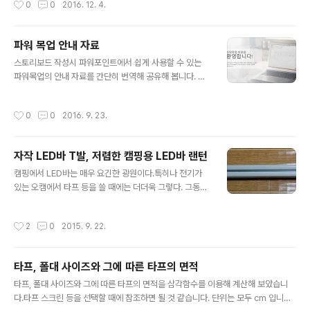
0
0
2016. 12. 4.
막혀버리는지 너무 시간이 걸리네요.병도 사야하고 여러모
로 돈이 많이 들어가는군요 -_-;;; 시간이 지날수록 병당 넣
는 커피주의 양이 많아집니다.점점 귀찮아지기 때문에죠.
파워 목업 안내 자료
맨 오른쪽에서부터 점점점 담는 양이 많아지는게 보입니
글 내용
다. 준비된 마개까지 씌우고상자에 넣습니다. 총 16병이 나
스토리보드 작성시 파워포인트에서 쉽게 사용할 수 있는
오네요.한 23~5병이 나올거라고 계산을 한건데.... 회사
파워목업의 안내 자료를 간단히 번역해 공유해 봅니다. 온
팀원들과 친구들에게 한병씩 주고 하면 제가 먹을 것도 없
라인 라이브러리의 생성 및 이용을 통해 팀작업 시 같이 공
습니다. ㅠㅠ그 와중에게 와이프도 직장동료들에게 선물한
유를 해 이용할 수 있는 것이 가장 큰 장점으로 보이네요. P
작성시간
0
0
2016. 9. 23.
다고 몇병 뺐겼습니다. ㅠㅠ 제가 먹을 ..
DF로도 이용하실 수 있게 첨부해 두었습니다.
자작 LED바 T발, 저렴한 캠핑용 LED바 랜턴
글 내용
캠핑에서 LED바는 매우 요긴한 광원이다.특히나 전기가
있는 오캠에서 타프 등을 쓸 때에는 더더욱 그렇다. 그동안
T5 LED를 이용해 왔는데, 이것이 태생이 캠핑용이 아닌지
라 데이지 체인 등에 걸 때에 불편함이 있었다. 오늘 그것을
작성시간
2
0
2015. 9. 22.
해결할 DIY를 진행했다. 준비물 파룩스 T5 LED 30,500
원 10W 전구색 1개, 주광색 3개 구입 http://item2.gma
rket.co.kr/Item/detailview/Item.aspx?goodscod
타프, 폴대 사이즈와 그에 따른 타프의 면적
e=573193849 전원코드 + 스위치 구입 http://item2.
글 내용
gmarket.co.kr/Item/detailview/Item.aspx?good
타프, 폴대 사이즈와 그에 따른 타프의 면적을 삼각함수를 이용해 계산해 보았습니
scode=695379133 볼트너트 2,980원십자접시머리
다.타프 스크린 등을 선택할 때에 참조하면 될 것 같습니다. 단위는 모두 cm 입니다.