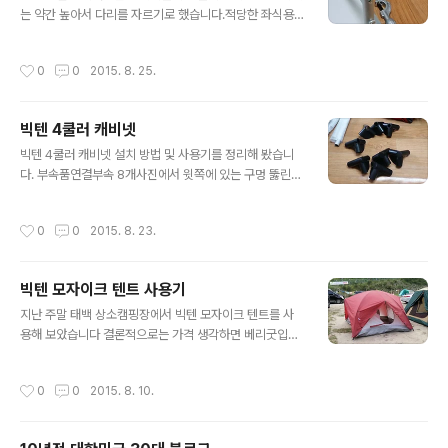
에 가는데... 공사가 다망하신 저희 마나님은 회사에 들렀다
는 약간 높아서 다리를 자르기로 했습니다.적당한 좌식용
오시고 저는 애들 데리고 먼저 가서 텐트 치고 있어야 합니
높이는 30cm 아이더 식탁의 높이는 35cm 5cm만 낮추
다. 이게 소소한 돔텐트 하나 칠 때에는 문제가 안되었는데,
면 이상적인 좌식테이블이 될텐데 그게 안되어서 불편하지
작성시간
0
0
2015. 8. 25.
리빙쉘은 현..
만 참고 썼는데 이번에 자르기로 했습니다. 일단 테이블과
파이프커터를 준비합니다.자로 길이를 재 5cm 부분을 표
시해 줍니다. 그리고 커터로 지긋이 누르고 돌리면 잘립니
빅텐 4쿨러 캐비넷
다. 4다리를 다 잘랐습니다. 5cm를 자르니 애들 앉은 키에
글 내용
딱 맞는 사이즈가 되었습니다. 캠핑용품 개조 끗.
빅텐 4쿨러 캐비넷 설치 방법 및 사용기를 정리해 봤습니
다. 부속품연결부속 8개사진에서 윗쪽에 있는 구멍 뚫린
부속이 다리쪽. 구멍이 막힌 부속이 상판쪽입니다. 이걸 구
분하지 않으면 나중에 다 분해해 재 조립해야 하므로 미리
작성시간
0
0
2015. 8. 23.
확인해 두세요 다리 다리는 윗쪽 부속과 아랫쪽 부속으로
구분되며, 사용시 윗쪽 부속 위로 아랫쪽 부속이 들어가게
됩니다. 각변 부속사진이 없지만 긴 파이프 4개, 짧은 파이
빅텐 모자이크 텐트 사용기
프 4개씩 있습니다. 상하 구분은 없습니다. 조립방법각 변
글 내용
을 이루는 파이프를 끼워줍니다. 이때 다리쪽 연결 부속이
지난 주말 태백 상소캠핑장에서 빅텐 모자이크 텐트를 사
아랫쪽으로 가야합니다. 사진의 구멍이 바닥쪽을 향하면
용해 보았습니다 결론적으로는 가격 생각하면 베리굿입니
됩니다. 바닥까지 조립이 끝난 상태입니다. 아랫쪽의 찍찍
다. 장점 1. 풀플라이가 아니라서 환기가 잘 되는 것 같습니
이를 이용해서 조립을 마칩니다. 마지막으로 다리를 끼웁
다. 여름용으로는 굿. 태백이 시원해서 더 그랬을지도 모르
작성시간
0
0
2015. 8. 10.
니다. 이렇게 조립을 마치고, 실제 사..
겠네요. 여튼 텐트 안이 덥지 않고 밤에는 매우 추웠습니다.
2. 방수포 바닥 재질 바닥이 방수포 재질이라 별도의 방수
포 설치가 필요 없습니다. 실제로 토요일 비가 억수로 와서