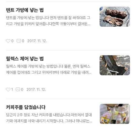
기 여기에서 야영장업이 추가되며 그의 법적인 가이드라인
텐트 가방에 넣는 법
이 제시되고 있는데 일단 야영장업의 정의를 보시면 일반
글 내용
야영장업이나 자동차야영장업(우리가 보통 생각하는 오토
텐트를 가방에 넣는 법입니다 먼저 텐트를 잘 싸줘야죠 그
캠핑장입니다) 모두 적합한 시설을 갖추도록 되어 있습니
리고 가방을 위에서 덮어줍니다한쪽 귀퉁이부터 걸어둔채
다. 그럼 적합한 시설은 뭐냐... 위 표를 보시면 전기가 포함
로 덮으면 됩니다 반대쪽 귀퉁이도 걸고 자크를 채우면 됩
되어 있음을 알 수 있습니다. 즉, 오토캠핑장은 전기를 의무
니다
작성시간
0
0
2017. 11. 12.
적으로 제공해야 합니다. 그런데 전기..
릴렉스 체어 넣는 법
글 내용
릴렉스 체어를 가방에 넣는 방법입니다 물론, 먼저 릴렉스
체어를 접어야죠 그리고 위에서부터 아래로 가방을 내려줍
니다.들고 넣는게 아니라 땅에 놔둔채로 가방을 씌워 줍니
다 끝 참 쉽죠?
작성시간
1
0
2017. 11. 12.
커피주를 담궜습니다
글 내용
담근지 2주 정도 지난 커피주를 내렸습니다.마트에서 깔대
기와 여과지를 사와 내리기 시작합니다. 그러나 하나로는
시간이 너무 걸려 듀얼코어를 장착합니다. 그렇게 몇병을
내립니다.여과지도 한병에 한번씩 갈아줘야지...안그러면
작성시간