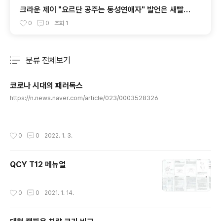
크라운 제이 "요르단 공주는 동성연애자" 발언은 새빨간
거짓말
0
0
조회
1
분류 전체보기
주요 글 목록
코로나 시대의 패러독스
글 내용
https://n.news.naver.com/article/023/0003528326
작성시간
0
0
2022. 1. 3.
QCY T12 메뉴얼
작성시간
0
0
2021. 1. 14.