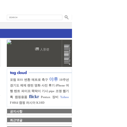
人形使
야후
포럼
RSS 변환
메트로
축구
10주년
경기도
예제
랜턴
영화
사진
후기
iPhone
여
행
텐트
파이프
똑딱이
기사
pipe
조명
웹기
flickr
획
캠핑용품
Pentax
장비
Yahoo
F40fd
캠핑
러시아
K10D
공지사항
최근댓글