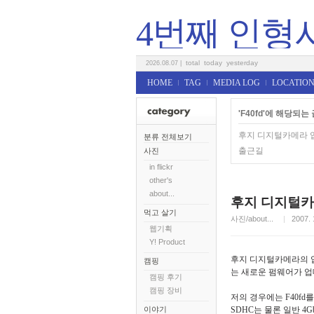
4번째 인형
total
today
yesterday
2026.08.07
|
HOME
TAG
MEDIA LOG
LOCATION
'F40fd'에 해당되는 
후지 디지털카메라 
분류 전체보기
출근길
사진
in flickr
other's
about...
후지 디지털카
먹고 살기
사진/about...
2007. 
웹기획
Y! Product
후지 디지털카메라의 
캠핑
는 새로운 펌웨어가 업
캠핑 후기
캠핑 장비
저의 경우에는 F40f
이야기
SDHC는 물론 일반 4G