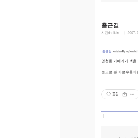
출근길
사진/in flickr
2007. 1
출근길
, originally uploade
멍청한 카메라가 색을 
눈으로 본 가로수들에는
공감