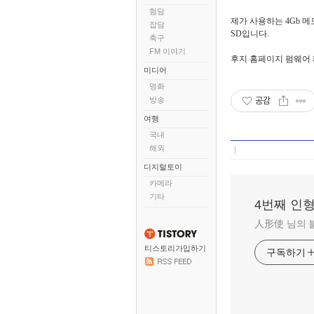
험담
제가 사용하는 4Gb 메모
잡담
SD입니다.
축구
FM 이야기
후지 홈페이지 펌웨어 
미디어
영화
방송
공감
여행
국내
해외
디지털토이
카메라
기타
4번째 인
人形使 님의 
티스토리가입하기
구독하기