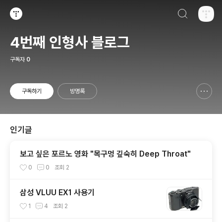
검색하기
티스토리
4번째 인형사 블로그
구독자
0
구독하기
방명록
신고하기 레이어
열기
인기글
보고 싶은 포르노 영화 "목구멍 깊숙히 Deep Throat"
0
0
조회
2
삼성 VLUU EX1 사용기
1
4
조회
2