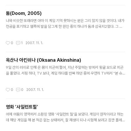
자유로운 분위기의 샌프란시스코로 이주하기로 결심한다.
그곳에서 작은 카메라 가게를 차린 밀크는 편견 없는 마음
둠(Doom, 2005)
과 유쾌한 성품으로 많은 이들의 친구가 되고, 동성애자들
글 내용
에 대한 일상적인 편견과 폭력으로 고통받는 이웃들을 보
나와 비슷한 또래라면 아마 이 게임 기억 못하시는 분은 그리 많지 않을 것이다. 내가
며 게이 인권운동을 시작한다. 인종, 나이, 성에 상관 없이
전공을 포기하고 웹쪽에 발을 담그게 한 원인 중의 하나가 둠과 삼국지2였다. 그 둠
모두가 평등한 권리와 기회를 누리는 사회를 꿈꾸던 그는
이 영화화 되었었다. 나는 용기있게도 그 영화를 극장에 가서 봤다. 물론 회사 동호회
3번의 실패 끝에 샌프란시스코 시의원에 당선되는데... 정
의 지원이 있었기 때문이지만... 나말고는 아무도 이 영화를 보겠다는 사람이 없어서
작성시간
0
1
2007. 11. 1.
말 오랜만에 극장에서 ..
혼자 예매를 해서 갔으며 극장 안에도 그렇게 사람이 많지는 않았다. 스스로는 그 이
후 발매된 둠2, 3의 경우 극악의 하드웨어가 필요한 관계로 즐겨보지는 못했고, 여전
히 하는 게임이라고는 스타크래프트(그것도 컴퓨터와 1:1 -_-;;)가 전부지만 게임을
옥산나 아킨쉬나 (Oksana Akinshina)
좋아하는 사람이라고 믿고 있다. 그래서인지 저 둠은 정말 재미있게 봤었다. 그당시
글 내용
이해하지 못했던 크리쳐들의 근원에 대해서..
9일 간의 러쉬로 인해 온 몸이 피곤에 쩔어, 지난 주말에는 방에서 뒹굴 모드로 피곤
을 풀었다. 서핑 하다, TV 보다, 게임 하다를 반복 하던 중에 우연히 TV에서 "본 슈
프리머시"를 방영하는 것을 보았다. 내 기억에 남아 있는 본 슈프리머시란 그럭저럭
재미있는 영화였고, 막판에 기대되는 무명 여배우가 나온다는 정도? 그런데 그 무명
작성시간
0
0
2007. 11. 1.
여배우의 얼굴이 기억나지 않아서, 얼굴을 확인하기 위해 결국 끝까지 봤다. 역시나
이쁜 얼굴... 오늘 회사에 와서 그 일이 생각나 그 배우의 이름을 검색해 보려고 했는
데, 단역이라서인지 자료가 별 없다. 배우 이름도 모르고 다만 본 슈프리머시에서 러
영화 '사일런트힐'
시아 의원 네스키의 딸로 출연했다라는 정도 밖에는... 그래서 구글, 야후 검색등에서
글 내용
헤매다가 혹시나 해서 네이버 지식인에 ..
어제 어둠의 영역에서 소환된 영화 '사일런트 힐'을 보았다. 게임이 원작이라고 하는
데 해당 게임을 해 본 적은 없는 상태에서, 잘 재생이 되나 시험해 보려고 잠깐 플레이
했다가 끝까지 보게 되었다. 결론적으로 아주 아주 아주 굿이다. 영화 소환사 현대리