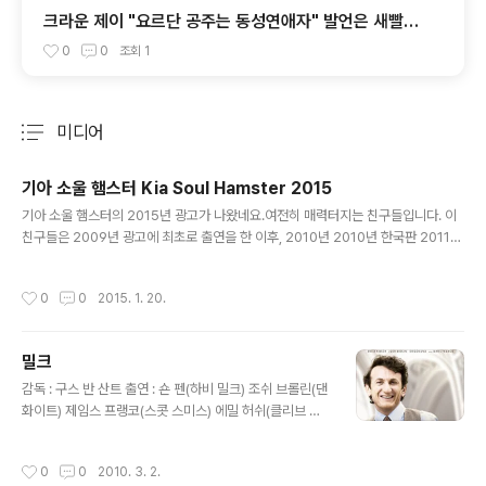
크라운 제이 "요르단 공주는 동성연애자" 발언은 새빨간
거짓말
0
0
조회
1
미디어
분류 전체보기
주요 글 목록
기아 소울 햄스터 Kia Soul Hamster 2015
글 내용
기아 소울 햄스터의 2015년 광고가 나왔네요.여전히 매력터지는 친구들입니다. 이
친구들은 2009년 광고에 최초로 출연을 한 이후, 2010년 2010년 한국판 2011년
에는 LMFAO에 맞춰 신나게 춤추며 인기를 끌었었죠.저도 이때 처음 만났네요. 20
13년에는 강남스타일에 맞춰 댄스를 했으나 싸이의 인기는 못 넘었었네요. 2014년
작성시간
0
0
2015. 1. 20.
에는 레이디가가의 곡으로 광고를 찍었었네요. 2015년에도 여전히 귀염터지는 햄
스터들이상하게 우리나라 광고에서는 잘 만날 수가 없어 아쉽습니다.
밀크
글 내용
감독 : 구스 반 산트 출연 : 숀 펜(하비 밀크) 조쉬 브롤린(댄
화이트) 제임스 프랭코(스콧 스미스) 에밀 허쉬(클리브 존
스) 디에고 루나(잭 리라) 시놉시스 : 1970년, 40세 생일
을 맞이한 뉴욕의 평범한 증권맨 밀크는 스스로에게 솔직
작성시간
0
0
2010. 3. 2.
하지 못했던 지난 인생을 뒤돌아보며 애인인 스콧과 함께