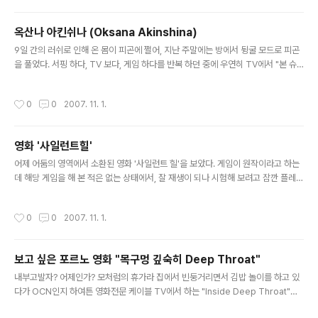
후 발매된 둠2, 3의 경우 극악의 하드웨어가 필요한 관계로 즐겨보지는 못했고, 여전
히 하는 게임이라고는 스타크래프트(그것도 컴퓨터와 1:1 -_-;;)가 전부지만 게임을
옥산나 아킨쉬나 (Oksana Akinshina)
좋아하는 사람이라고 믿고 있다. 그래서인지 저 둠은 정말 재미있게 봤었다. 그당시
글 내용
이해하지 못했던 크리쳐들의 근원에 대해서..
9일 간의 러쉬로 인해 온 몸이 피곤에 쩔어, 지난 주말에는 방에서 뒹굴 모드로 피곤
을 풀었다. 서핑 하다, TV 보다, 게임 하다를 반복 하던 중에 우연히 TV에서 "본 슈
프리머시"를 방영하는 것을 보았다. 내 기억에 남아 있는 본 슈프리머시란 그럭저럭
재미있는 영화였고, 막판에 기대되는 무명 여배우가 나온다는 정도? 그런데 그 무명
작성시간
0
0
2007. 11. 1.
여배우의 얼굴이 기억나지 않아서, 얼굴을 확인하기 위해 결국 끝까지 봤다. 역시나
이쁜 얼굴... 오늘 회사에 와서 그 일이 생각나 그 배우의 이름을 검색해 보려고 했는
데, 단역이라서인지 자료가 별 없다. 배우 이름도 모르고 다만 본 슈프리머시에서 러
영화 '사일런트힐'
시아 의원 네스키의 딸로 출연했다라는 정도 밖에는... 그래서 구글, 야후 검색등에서
글 내용
헤매다가 혹시나 해서 네이버 지식인에 ..
어제 어둠의 영역에서 소환된 영화 '사일런트 힐'을 보았다. 게임이 원작이라고 하는
데 해당 게임을 해 본 적은 없는 상태에서, 잘 재생이 되나 시험해 보려고 잠깐 플레이
했다가 끝까지 보게 되었다. 결론적으로 아주 아주 아주 굿이다. 영화 소환사 현대리
의 말로는 잔인하기 짝이 없다고 했는데, 그다지 잔인한 장면은 없었다. 사람들이 쪼
작성시간
0
0
2007. 11. 1.
개지고 부서지고 피가 튀고 그러는데... 개인적으로 칼로 베는 장면이 없는한 잔인하
다고 느끼지 못한다 -_-ㅋ 어릴 때 칼에 크게 다친 적이 있어 칼에 대한 공포는 대단
하나, 그 외의 장면은 그다지... 어쨋거나 영화의 결론은 좀 모호하지만 장면 하나 하
보고 싶은 포르노 영화 "목구멍 깊숙히 Deep Throat"
나 눈을 뗄 수 없었다. 나오는 괴물들은 게임 상의 디자인을 차용한 듯 한데... 하나 같
글 내용
이 어찌나 매력적이신지 위 사진은 ..
내부고발자? 어제인가? 모처럼의 휴가라 집에서 빈둥거리면서 김밥 놀이를 하고 있
다가 OCN인지 하여튼 영화전문 케이블 TV에서 하는 "Inside Deep Throat"라
는 영화를 보았다. 영어사전에서 Deep Throat를 검색하면 '내부 고발자'라고 나온