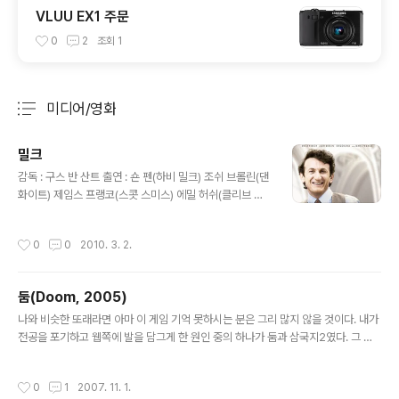
VLUU EX1 주문
0
2
조회
1
미디어/영화
분류 전체보기
주요 글 목록
밀크
글 내용
감독 : 구스 반 산트 출연 : 숀 펜(하비 밀크) 조쉬 브롤린(댄
화이트) 제임스 프랭코(스콧 스미스) 에밀 허쉬(클리브 존
스) 디에고 루나(잭 리라) 시놉시스 : 1970년, 40세 생일
을 맞이한 뉴욕의 평범한 증권맨 밀크는 스스로에게 솔직
작성시간
0
0
2010. 3. 2.
하지 못했던 지난 인생을 뒤돌아보며 애인인 스콧과 함께
자유로운 분위기의 샌프란시스코로 이주하기로 결심한다.
그곳에서 작은 카메라 가게를 차린 밀크는 편견 없는 마음
둠(Doom, 2005)
과 유쾌한 성품으로 많은 이들의 친구가 되고, 동성애자들
글 내용
에 대한 일상적인 편견과 폭력으로 고통받는 이웃들을 보
나와 비슷한 또래라면 아마 이 게임 기억 못하시는 분은 그리 많지 않을 것이다. 내가
며 게이 인권운동을 시작한다. 인종, 나이, 성에 상관 없이
전공을 포기하고 웹쪽에 발을 담그게 한 원인 중의 하나가 둠과 삼국지2였다. 그 둠
모두가 평등한 권리와 기회를 누리는 사회를 꿈꾸던 그는
이 영화화 되었었다. 나는 용기있게도 그 영화를 극장에 가서 봤다. 물론 회사 동호회
3번의 실패 끝에 샌프란시스코 시의원에 당선되는데... 정
의 지원이 있었기 때문이지만... 나말고는 아무도 이 영화를 보겠다는 사람이 없어서
작성시간
0
1
2007. 11. 1.
말 오랜만에 극장에서 ..
혼자 예매를 해서 갔으며 극장 안에도 그렇게 사람이 많지는 않았다. 스스로는 그 이