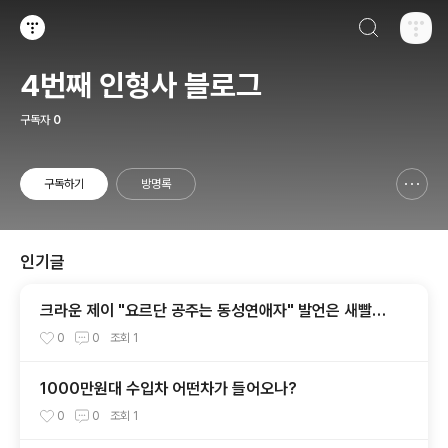
검색하기
티스토리
4번째 인형사 블로그
구독자
0
구독하기
방명록
신고하기 레이어
열기
인기글
크라운 제이 "요르단 공주는 동성연애자" 발언은 새빨간
거짓말
0
0
조회
1
1000만원대 수입차 어떤차가 들어오나?
0
0
조회
1